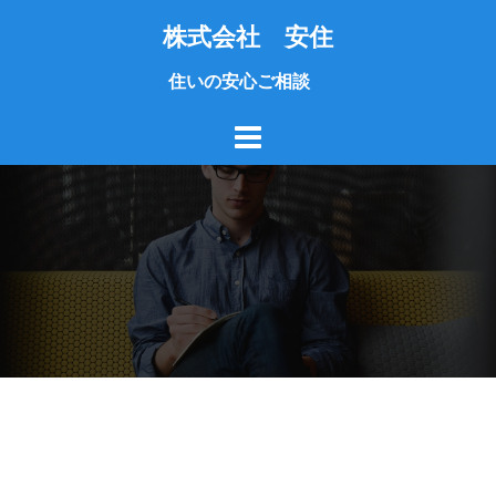
コ
株式会社 安住
ン
テ
住いの安心ご相談
ン
ツ
へ
ス
キ
ッ
プ